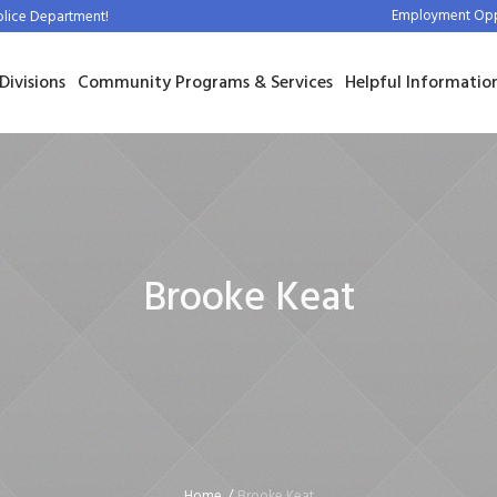
Employment Oppo
olice Department!
Divisions
Community Programs & Services
Helpful Informatio
Brooke Keat
Home
/
Brooke Keat