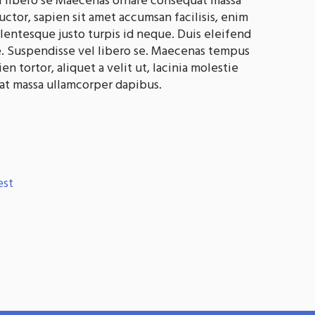
l libero se Maecenas ornare consequat massa
ctor, sapien sit amet accumsan facilisis, enim
llentesque justo turpis id neque. Duis eleifend
e. Suspendisse vel libero se. Maecenas tempus
ien tortor, aliquet a velit ut, lacinia molestie
at massa ullamcorper dapibus.
est