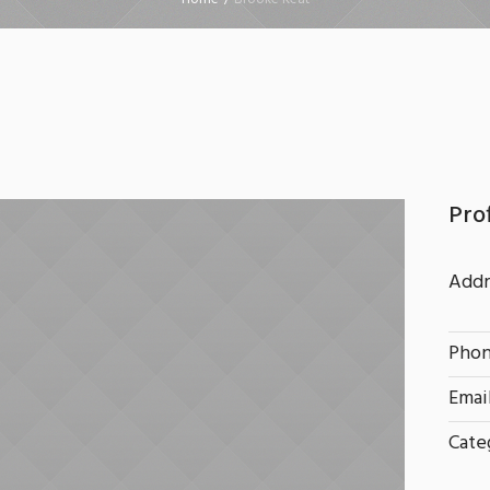
Prof
Addr
Phon
Email
Cate