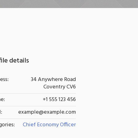
ile details
ess:
34 Anywhere Road
Coventry CV6
e:
+1 555 123 456
:
example@example.com
gories:
Chief Economy Officer